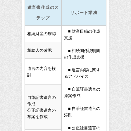
遺言書作成のス
サポート業務
テップ
■ 財産目録の作成
相続財産の確認
支援
相続人の確認
■ 相続関係説明図
の作成支援
遺言の内容を検
■ 遺言内容に関す
討
るアドバイス
■ 自筆証書遺言の
原案作成
自筆証書遺言の
作成
■ 自筆証書遺言の
公正証書遺言の
添削
草案を作成
■ 公正証書遺言の