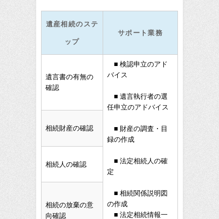
遺産相続のステ
サポート業務
ップ
■ 検認申立のアド
バイス
遺言書の有無の
確認
■ 遺言執行者の選
任申立のアドバイス
相続財産の確認
■ 財産の調査・目
録の作成
■ 法定相続人の確
相続人の確認
定
■ 相続関係説明図
の作成
相続の放棄の意
■ 法定相続情報一
向確認