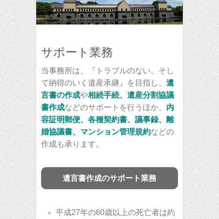
サポート業務
当事務所は、『トラブルのない、そし
て納得のいく遺産承継』を目指し、
遺
言書の作成
や
相続手続、遺産分割協議
書作成
などのサポートを行うほか、
内
容証明郵便、各種契約書、議事録、離
婚協議書、マンション管理規約
などの
作成も承ります。
遺言書作成のサポート業務
平成27年の60歳以上の死亡者は約