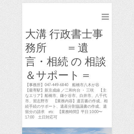
大溝 行政書士事
務所 = 遺
言・相続 の 相談
＆サポート =
【事務所】047-449-6840 船橋市八木が谷
【最寄駅】新京成線 ／二和向台 ・ 三咲 【主
なエリア】船橋市、鎌ケ谷市、白井市、八千代
市、習志野市 【業務内容】遺言書の作成、相
続手続のサポート、遺産分割協議書の作成、遺
留分の請求 etc 【業務時間】平日 10:00〜
17:00 土日対応可