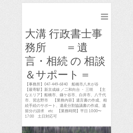
大溝 行政書士事
務所 = 遺
言・相続 の 相談
＆サポート =
【事務所】047-449-6840 船橋市八木が谷
【最寄駅】新京成線 ／二和向台 ・ 三咲 【主
なエリア】船橋市、鎌ケ谷市、白井市、八千代
市、習志野市 【業務内容】遺言書の作成、相
続手続のサポート、遺産分割協議書の作成、遺
留分の請求 etc 【業務時間】平日 10:00〜
17:00 土日対応可