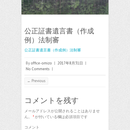
公正証書遺言書（作成
例）法制審
公正証書遺言書（作成例）法制審
By
office-omizo
|
2017年8月31日
|
No Comments
|
← Previous
コメントを残す
メールアドレスが公開されることはありませ
ん。
*
が付いている欄は必須項目です
コメント