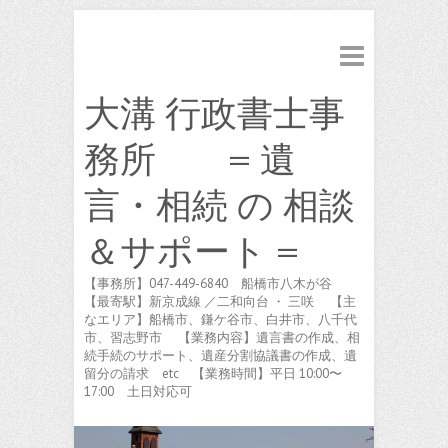
大溝 行政書士事
務所 = 遺
言・相続 の 相談
＆サポート =
【事務所】047-449-6840 船橋市八木が谷
【最寄駅】新京成線 ／二和向台 ・ 三咲 【主
なエリア】船橋市、鎌ケ谷市、白井市、八千代
市、習志野市 【業務内容】遺言書の作成、相
続手続のサポート、遺産分割協議書の作成、遺
留分の請求 etc 【業務時間】平日 10:00〜
17:00 土日対応可