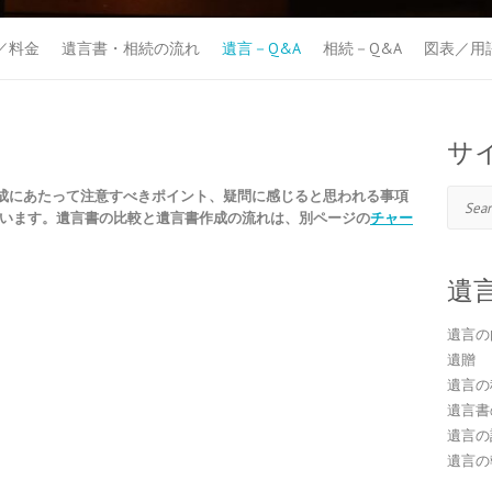
／料金
遺言書・相続の流れ
遺言－Q&A
相続－Q&A
図表／用
サ
成にあたって注意すべきポイント、疑問に感じると思われる事項
Search
ています。遺言書の比較と遺言書作成の流れは、別ページの
チャー
遺
遺言の
遺贈
遺言の
遺言書
遺言の
遺言の