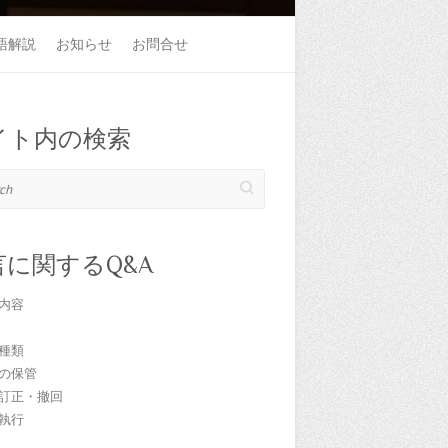
語解説
お知らせ
お問合せ
イト内の検索
言に関するQ&A
内容
種類
の保管
訂正・撤回
執行