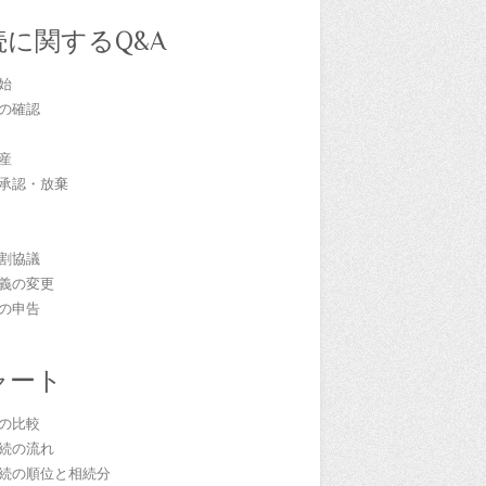
続に関するQ&A
始
の確認
産
承認・放棄
割協議
義の変更
の申告
ャート
の比較
続の流れ
続の順位と相続分