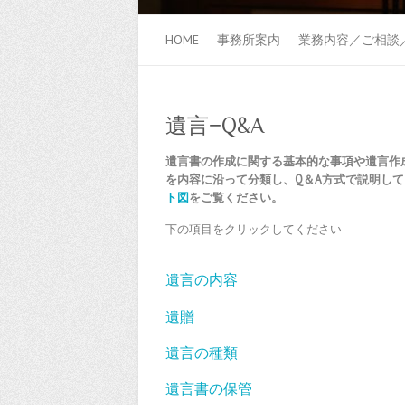
HOME
事務所案内
業務内容／ご相談
遺言−Q&A
遺言書の作成に関する基本的な事項や遺言作
を内容に沿って分類し、Q＆A方式で説明し
ト図
をご覧ください。
下の項目をクリックしてください
遺言の内容
遺贈
遺言の種類
遺言書の保管