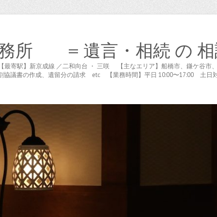
務所 = 遺言・相続 の 相
木が谷 【最寄駅】新京成線 ／二和向台 ・ 三咲 【主なエリア】船橋市、鎌ケ
書の作成、遺留分の請求 etc 【業務時間】平日 10:00〜17:00 土日