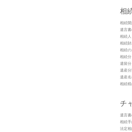
相
相続開
遺言書
相続人
相続財
相続の
相続分
遺留分
遺産分
遺産名
相続税
チ
遺言書
相続手
法定相