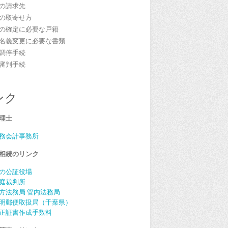
の請求先
の取寄せ方
の確定に必要な戸籍
名義変更に必要な書類
調停手続
審判手続
ンク
理士
務会計事務所
相続のリンク
の公証役場
庭裁判所
方法務局 管内法務局
明郵便取扱局（千葉県）
正証書作成手数料