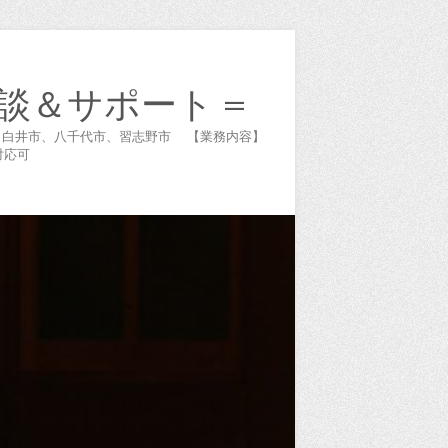
談＆サポート =
谷市、白井市、八千代市、習志野市 【業務内容】
対応可