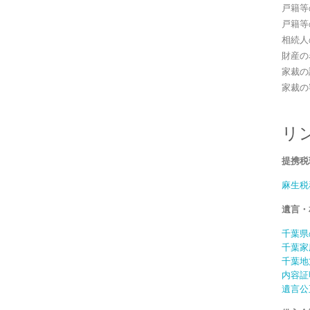
戸籍等
戸籍等
相続人
財産の
家裁の
家裁の
リ
提携税
麻生税
遺言・
千葉県
千葉家
千葉地
内容証
遺言公