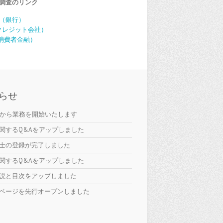
調査のリンク
（銀行）
（クレジット会社）
C（消費者金融）
らせ
日から業務を開始いたします
関するQ&Aをアップしました
士の登録が完了しました
関するQ&Aをアップしました
説と目次をアップしました
ページを先行オープンしました