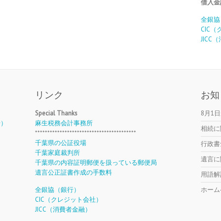
借入金
全銀協
CIC
JIC
リンク
お知
Special Thanks
8月1
号）
麻生税務会計事務所
相続に
*****************************************
千葉県の公証役場
行政書
千葉家庭裁判所
遺言に
千葉県の内容証明郵便を扱っている郵便局
遺言公正証書作成の手数料
用語解
全銀協（銀行）
ホーム
CIC（クレジット会社）
JICC（消費者金融）