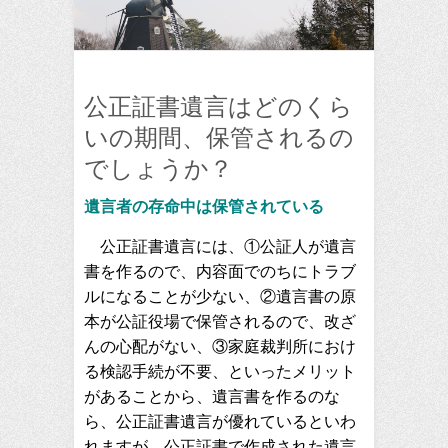
公正証書遺言はどのくら
いの期間、保管されるの
でしょうか？
遺言者の存命中は保管されている
公正証書遺言には、①公証人が遺言
書を作るので、内容面でのちにトラブ
ルになることが少ない、②遺言書の原
本が公証役場で保管されるので、改ざ
んの心配がない、③家庭裁判所におけ
る検認手続が不要、といったメリット
があることから、遺言書を作るのな
ら、公正証書遺言が優れているといわ
れますが、公正証書で作成された遺言