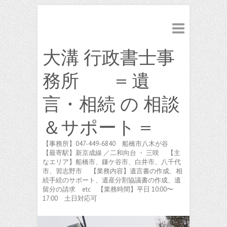
大溝 行政書士事
務所 = 遺
言・相続 の 相談
＆サポート =
【事務所】047-449-6840 船橋市八木が谷
【最寄駅】新京成線 ／二和向台 ・ 三咲 【主
なエリア】船橋市、鎌ケ谷市、白井市、八千代
市、習志野市 【業務内容】遺言書の作成、相
続手続のサポート、遺産分割協議書の作成、遺
留分の請求 etc 【業務時間】平日 10:00〜
17:00 土日対応可