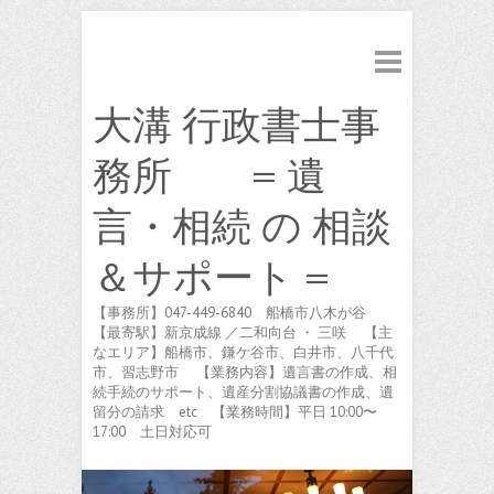
大溝 行政書士事
務所 = 遺
言・相続 の 相談
＆サポート =
【事務所】047-449-6840 船橋市八木が谷
【最寄駅】新京成線 ／二和向台 ・ 三咲 【主
なエリア】船橋市、鎌ケ谷市、白井市、八千代
市、習志野市 【業務内容】遺言書の作成、相
続手続のサポート、遺産分割協議書の作成、遺
留分の請求 etc 【業務時間】平日 10:00〜
17:00 土日対応可