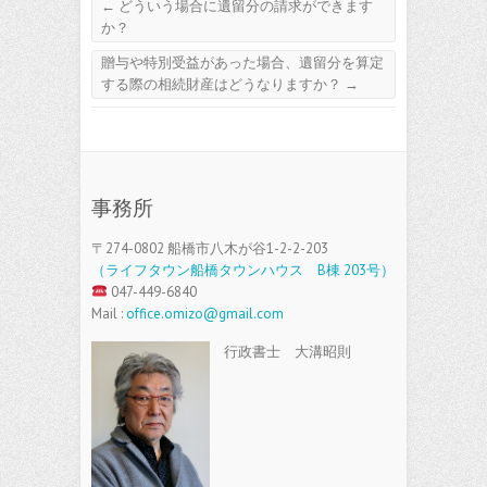
←
どういう場合に遺留分の請求ができます
か？
贈与や特別受益があった場合、遺留分を算定
する際の相続財産はどうなりますか？
→
事務所
〒274-0802 船橋市八木が谷1-2-2-203
（ライフタウン船橋タウンハウス B棟 203号）
047-449-6840
Mail :
office.omizo@gmail.com
行政書士 大溝昭則