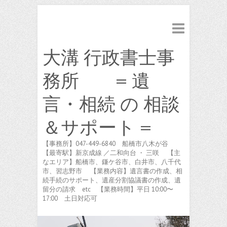
大溝 行政書士事
務所 = 遺
言・相続 の 相談
＆サポート =
【事務所】047-449-6840 船橋市八木が谷
【最寄駅】新京成線 ／二和向台 ・ 三咲 【主
なエリア】船橋市、鎌ケ谷市、白井市、八千代
市、習志野市 【業務内容】遺言書の作成、相
続手続のサポート、遺産分割協議書の作成、遺
留分の請求 etc 【業務時間】平日 10:00〜
17:00 土日対応可