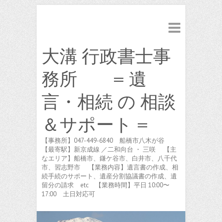
大溝 行政書士事
務所 = 遺
言・相続 の 相談
＆サポート =
【事務所】047-449-6840 船橋市八木が谷
【最寄駅】新京成線 ／二和向台 ・ 三咲 【主
なエリア】船橋市、鎌ケ谷市、白井市、八千代
市、習志野市 【業務内容】遺言書の作成、相
続手続のサポート、遺産分割協議書の作成、遺
留分の請求 etc 【業務時間】平日 10:00〜
17:00 土日対応可