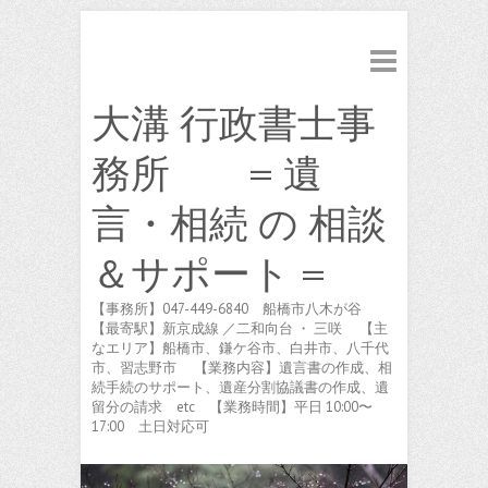
大溝 行政書士事
務所 = 遺
言・相続 の 相談
＆サポート =
【事務所】047-449-6840 船橋市八木が谷
【最寄駅】新京成線 ／二和向台 ・ 三咲 【主
なエリア】船橋市、鎌ケ谷市、白井市、八千代
市、習志野市 【業務内容】遺言書の作成、相
続手続のサポート、遺産分割協議書の作成、遺
留分の請求 etc 【業務時間】平日 10:00〜
17:00 土日対応可