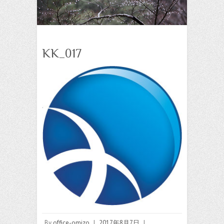
KK_017
By
office-omizo
|
2017年8月7日
|