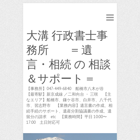
大溝 行政書士事
務所 = 遺
言・相続 の 相談
＆サポート =
【事務所】047-449-6840 船橋市八木が谷
【最寄駅】新京成線 ／二和向台 ・ 三咲 【主
なエリア】船橋市、鎌ケ谷市、白井市、八千代
市、習志野市 【業務内容】遺言書の作成、相
続手続のサポート、遺産分割協議書の作成、遺
留分の請求 etc 【業務時間】平日 10:00〜
17:00 土日対応可