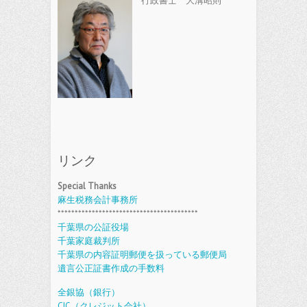
行政書士 大溝昭則
リンク
Special Thanks
麻生税務会計事務所
*****************************************
千葉県の公証役場
千葉家庭裁判所
千葉県の内容証明郵便を扱っている郵便局
遺言公正証書作成の手数料
全銀協（銀行）
CIC（クレジット会社）