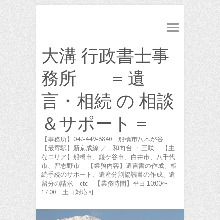
大溝 行政書士事
務所 = 遺
言・相続 の 相談
＆サポート =
【事務所】047-449-6840 船橋市八木が谷
【最寄駅】新京成線 ／二和向台 ・ 三咲 【主
なエリア】船橋市、鎌ケ谷市、白井市、八千代
市、習志野市 【業務内容】遺言書の作成、相
続手続のサポート、遺産分割協議書の作成、遺
留分の請求 etc 【業務時間】平日 10:00〜
17:00 土日対応可