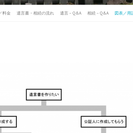
／料金
遺言書・相続の流れ
遺言－Q&A
相続－Q&A
図表／用