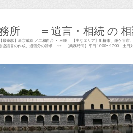
務所 = 遺言・相続 の 相
木が谷 【最寄駅】新京成線 ／二和向台 ・ 三咲 【主なエリア】船橋市、鎌ケ
書の作成、遺留分の請求 etc 【業務時間】平日 10:00〜17:00 土日