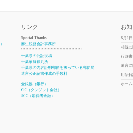
リンク
お知
Special Thanks
8月1
号）
麻生税務会計事務所
相続に
*****************************************
千葉県の公証役場
行政書
千葉家庭裁判所
遺言に
千葉県の内容証明郵便を扱っている郵便局
遺言公正証書作成の手数料
用語解
全銀協（銀行）
ホーム
CIC（クレジット会社）
JICC（消費者金融）