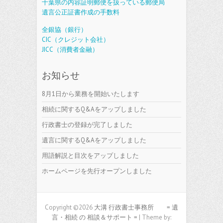
千葉県の内容証明郵便を扱っている郵便局
遺言公正証書作成の手数料
全銀協（銀行）
CIC（クレジット会社）
JICC（消費者金融）
お知らせ
8月1日から業務を開始いたします
相続に関するQ&Aをアップしました
行政書士の登録が完了しました
遺言に関するQ&Aをアップしました
用語解説と目次をアップしました
ホームページを先行オープンしました
Copyright ©2026
大溝 行政書士事務所 = 遺
言・相続 の 相談＆サポート =
| Theme by: