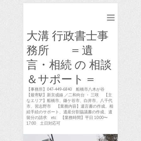
大溝 行政書士事
務所 = 遺
言・相続 の 相談
＆サポート =
【事務所】047-449-6840 船橋市八木が谷
【最寄駅】新京成線 ／二和向台 ・ 三咲 【主
なエリア】船橋市、鎌ケ谷市、白井市、八千代
市、習志野市 【業務内容】遺言書の作成、相
続手続のサポート、遺産分割協議書の作成、遺
留分の請求 etc 【業務時間】平日 10:00〜
17:00 土日対応可