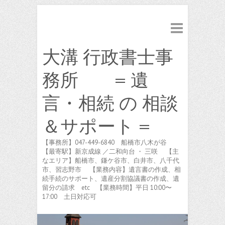
大溝 行政書士事
務所 = 遺
言・相続 の 相談
＆サポート =
【事務所】047-449-6840 船橋市八木が谷
【最寄駅】新京成線 ／二和向台 ・ 三咲 【主
なエリア】船橋市、鎌ケ谷市、白井市、八千代
市、習志野市 【業務内容】遺言書の作成、相
続手続のサポート、遺産分割協議書の作成、遺
留分の請求 etc 【業務時間】平日 10:00〜
17:00 土日対応可