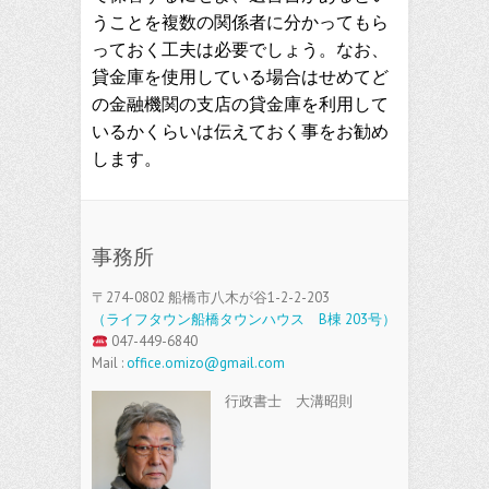
うことを複数の関係者に分かってもら
っておく工夫は必要でしょう。なお、
貸金庫を使用している場合はせめてど
の金融機関の支店の貸金庫を利用して
いるかくらいは伝えておく事をお勧め
します。
事務所
〒274-0802 船橋市八木が谷1-2-2-203
（ライフタウン船橋タウンハウス B棟 203号）
047-449-6840
Mail :
office.omizo@gmail.com
行政書士 大溝昭則