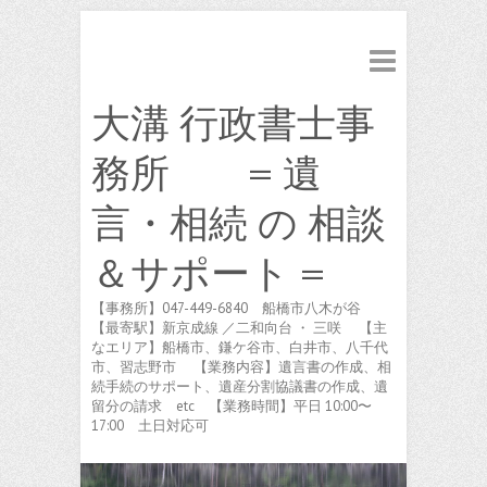
大溝 行政書士事
務所 = 遺
言・相続 の 相談
＆サポート =
【事務所】047-449-6840 船橋市八木が谷
【最寄駅】新京成線 ／二和向台 ・ 三咲 【主
なエリア】船橋市、鎌ケ谷市、白井市、八千代
市、習志野市 【業務内容】遺言書の作成、相
続手続のサポート、遺産分割協議書の作成、遺
留分の請求 etc 【業務時間】平日 10:00〜
17:00 土日対応可