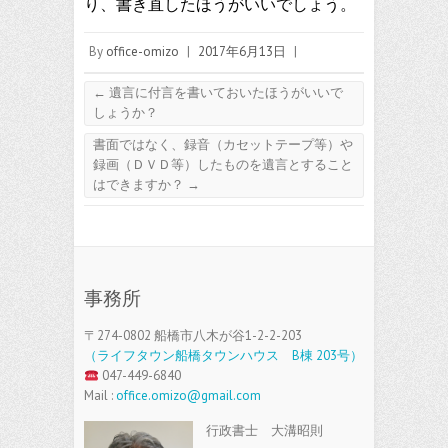
り、書き直したほうがいいでしょう。
By
office-omizo
|
2017年6月13日
|
←
遺言に付言を書いておいたほうがいいで
しょうか？
書面ではなく、録音（カセットテープ等）や
録画（ＤＶＤ等）したものを遺言とすること
はできますか？
→
事務所
〒274-0802 船橋市八木が谷1-2-2-203
（ライフタウン船橋タウンハウス B棟 203号）
047-449-6840
Mail :
office.omizo@gmail.com
行政書士 大溝昭則