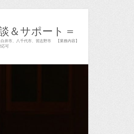
談＆サポート =
谷市、白井市、八千代市、習志野市 【業務内容】
対応可