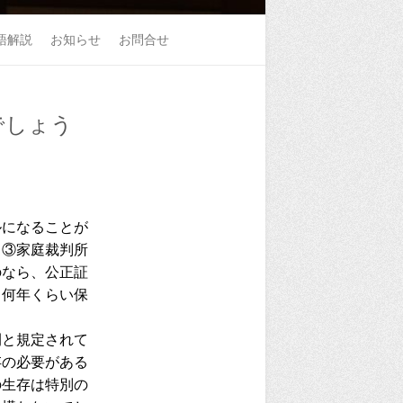
語解説
お知らせ
お問合せ
でしょう
になることが
、③家庭裁判所
のなら、公正証
、何年くらい保
と規定されて
存の必要がある
の生存は特別の