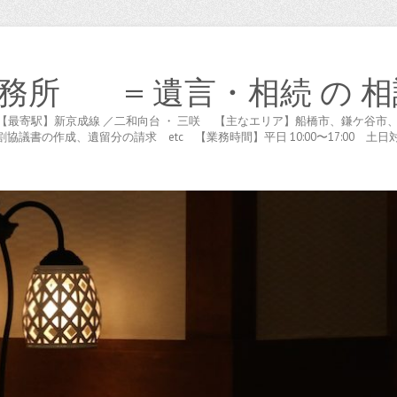
務所 = 遺言・相続 の 相
木が谷 【最寄駅】新京成線 ／二和向台 ・ 三咲 【主なエリア】船橋市、鎌ケ
書の作成、遺留分の請求 etc 【業務時間】平日 10:00〜17:00 土日