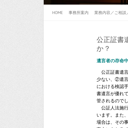
HOME
事務所案内
業務内容／ご相談
公正証書
か？
遺言者の存命
公正証書遺言
少ない、②遺
における検認
書遺言が優れ
管されるので
公証人法施行
います。また
場合は、その