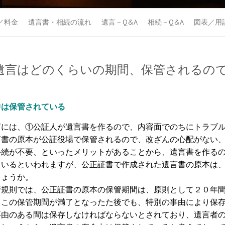
／料金
遺言書・相続の流れ
遺言－Q&A
相続－Q&A
図表／用
遺言はどのくらいの期間、保管されるの
中は保管されている
には、①公証人が遺言書を作るので、内容面でのちにトラブル
言書の原本が公証役場で保管されるので、改ざんの心配がない
手続が不要、といったメリットがあることから、遺言書を作る
ているといわれますが、公正証書で作成された遺言書の原本は
しょうか。
規則では、公正証書の原本の保管期間は、原則として２０年間
、この保管期間が満了となったた後でも、特別の事由により保
事由のある間は保存しなければならないとされており、遺言者