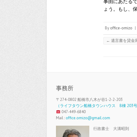
事由にあたる
ょう。もし、
By
office-omizo
|
←
遺言書を貸金
事務所
〒274-0802 船橋市八木が谷1-2-2-203
（ライフタウン船橋タウンハウス B棟 203
047-449-6840
Mail :
office.omizo@gmail.com
行政書士 大溝昭則