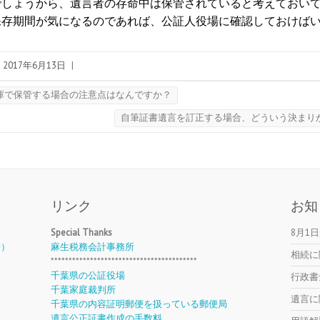
でしょうから、遺言者の存命中は保管されていると考えておい
保存期間が気になるのであれば、公証人役場に確認しておけば
2017年6月13日
|
庫で保管する場合の注意点はなんですか？
自筆証書遺言を訂正する場合、どういう決まり
リンク
お知
Special Thanks
8月1
号）
麻生税務会計事務所
相続に
*****************************************
千葉県の公証役場
行政書
千葉家庭裁判所
遺言に
千葉県の内容証明郵便を扱っている郵便局
遺言公正証書作成の手数料