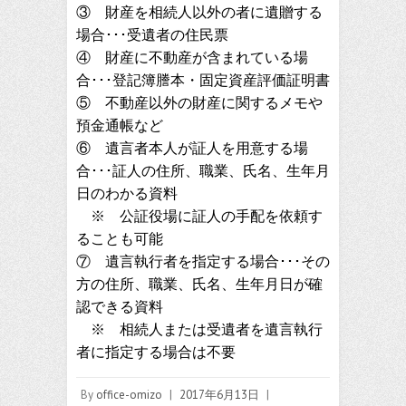
③ 財産を相続人以外の者に遺贈する
場合･･･受遺者の住民票
④ 財産に不動産が含まれている場
合･･･登記簿謄本・固定資産評価証明書
⑤ 不動産以外の財産に関するメモや
預金通帳など
⑥ 遺言者本人が証人を用意する場
合･･･証人の住所、職業、氏名、生年月
日のわかる資料
※ 公証役場に証人の手配を依頼す
ることも可能
⑦ 遺言執行者を指定する場合･･･その
方の住所、職業、氏名、生年月日が確
認できる資料
※ 相続人または受遺者を遺言執行
者に指定する場合は不要
By
office-omizo
|
2017年6月13日
|