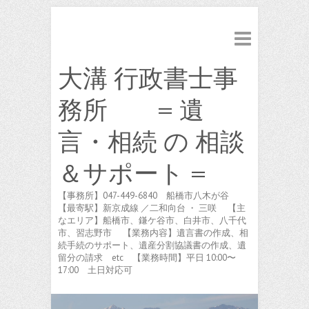
大溝 行政書士事
務所 = 遺
言・相続 の 相談
＆サポート =
【事務所】047-449-6840 船橋市八木が谷
【最寄駅】新京成線 ／二和向台 ・ 三咲 【主
なエリア】船橋市、鎌ケ谷市、白井市、八千代
市、習志野市 【業務内容】遺言書の作成、相
続手続のサポート、遺産分割協議書の作成、遺
留分の請求 etc 【業務時間】平日 10:00〜
17:00 土日対応可