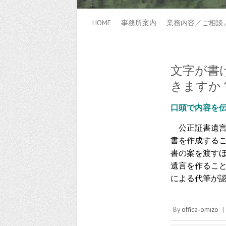
HOME
事務所案内
業務内容／ご相談
文字が書
きますか
口頭で内容を
公正証書遺言
書を作成する
書の案を渡す
遺言を作るこ
による代筆が
By
office-omizo
|