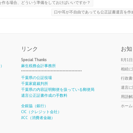
を作る場合、どういう準備をしておけばいいですか？
口や耳が不自由であっても公正証書遺言を作
リンク
お知
Special Thanks
8月1
号）
麻生税務会計事務所
相続に
*****************************************
千葉県の公証役場
行政書
千葉家庭裁判所
遺言に
千葉県の内容証明郵便を扱っている郵便局
遺言公正証書作成の手数料
用語解
全銀協（銀行）
ホーム
CIC（クレジット会社）
JICC（消費者金融）