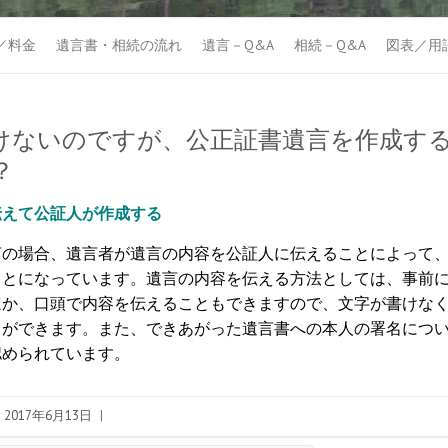
／料金
遺言書・相続の流れ
遺言－Q&A
相続－Q&A
図表／用
けないのですが、公正証書遺言を作成す
？
伝えて公証人が作成する
の場合、遺言者が遺言の内容を公証人に伝えることによって、
ことになっています。遺言の内容を伝える方法としては、事前
ほか、口頭で内容を伝えることもできますので、文字が書けな
とができます。また、できあがった遺言書への本人の署名につ
認められています
。
2017年6月13日
|