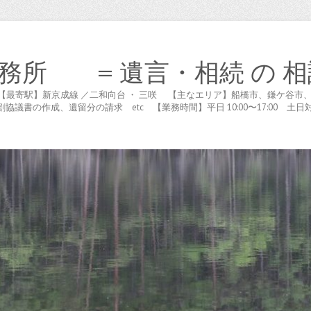
務所 = 遺言・相続 の 相
木が谷 【最寄駅】新京成線 ／二和向台 ・ 三咲 【主なエリア】船橋市、鎌ケ
書の作成、遺留分の請求 etc 【業務時間】平日 10:00〜17:00 土日