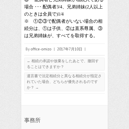
場合 ･･･ 配偶者3/4、兄弟姉妹(2人以上
のときは全員で)1/4
※ ①②③で配偶者がいない場合の相
続分は、①は子供、②は直系尊属、③
は兄弟姉妹が、すべてを取得する。
By
office-omizo
|
2017年7月10日
|
←
相続の承認や放棄をしたあとで、撤回す
ることはできますか？
遺言書で法定相続分と異なる相続分が指定さ
れていた場合、どちらが優先されるのです
か？
→
事務所