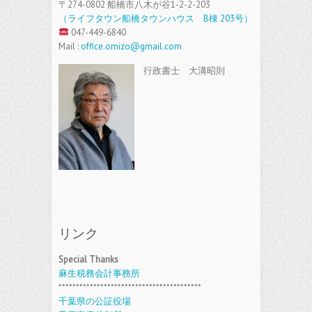
〒274-0802 船橋市八木が谷1-2-2-203
（ライフタウン船橋タウンハウス B棟 203号）
047-449-6840
Mail :
office.omizo@gmail.com
行政書士 大溝昭則
リンク
Special Thanks
麻生税務会計事務所
*****************************************
千葉県の公証役場