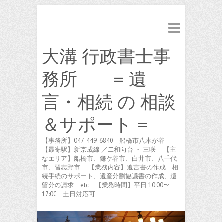
大溝 行政書士事
務所 = 遺
言・相続 の 相談
＆サポート =
【事務所】047-449-6840 船橋市八木が谷
【最寄駅】新京成線 ／二和向台 ・ 三咲 【主
なエリア】船橋市、鎌ケ谷市、白井市、八千代
市、習志野市 【業務内容】遺言書の作成、相
続手続のサポート、遺産分割協議書の作成、遺
留分の請求 etc 【業務時間】平日 10:00〜
17:00 土日対応可