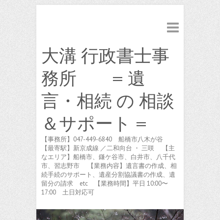
大溝 行政書士事
務所 = 遺
言・相続 の 相談
＆サポート =
【事務所】047-449-6840 船橋市八木が谷
【最寄駅】新京成線 ／二和向台 ・ 三咲 【主
なエリア】船橋市、鎌ケ谷市、白井市、八千代
市、習志野市 【業務内容】遺言書の作成、相
続手続のサポート、遺産分割協議書の作成、遺
留分の請求 etc 【業務時間】平日 10:00〜
17:00 土日対応可