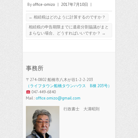
By
office-omizo
|
2017年7月10日
|
←
相続税はどのように計算するのですか？
相続税の申告期限までに遺産分割協議がまと
まらない場合、どうすればいいですか？
→
事務所
〒274-0802 船橋市八木が谷1-2-2-203
（ライフタウン船橋タウンハウス B棟 203号）
047-449-6840
Mail :
office.omizo@gmail.com
行政書士 大溝昭則