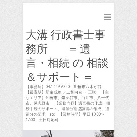
大溝 行政書士事
務所 = 遺
言・相続 の 相談
＆サポート =
【事務所】047-449-6840 船橋市八木が谷
【最寄駅】新京成線 ／二和向台 ・ 三咲 【主
なエリア】船橋市、鎌ケ谷市、白井市、八千代
市、習志野市 【業務内容】遺言書の作成、相
続手続のサポート、遺産分割協議書の作成、遺
留分の請求 etc 【業務時間】平日 10:00〜
17:00 土日対応可