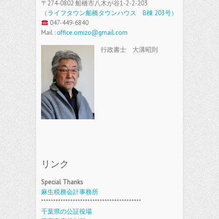
〒274-0802 船橋市八木が谷1-2-2-203
（ライフタウン船橋タウンハウス B棟 203号）
047-449-6840
Mail :
office.omizo@gmail.com
行政書士 大溝昭則
リンク
Special Thanks
麻生税務会計事務所
*****************************************
千葉県の公証役場