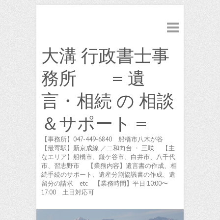
大溝 行政書士事
務所 = 遺
言・相続 の 相談
＆サポート =
【事務所】047-449-6840 船橋市八木が谷
【最寄駅】新京成線 ／二和向台 ・ 三咲 【主
なエリア】船橋市、鎌ケ谷市、白井市、八千代
市、習志野市 【業務内容】遺言書の作成、相
続手続のサポート、遺産分割協議書の作成、遺
留分の請求 etc 【業務時間】平日 10:00〜
17:00 土日対応可