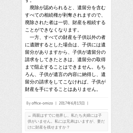
す。
廃除が認められると、遺留分を含む
すべての相続権が剥奪されますので、
廃除された者は一切、財産を相続する
ことができなくなります。
一方、すべての財産を子供以外の者
に遺贈するとした場合は、子供には遺
留分がありますから、子供が遺留分の
請求をしてきたときは、遺留分の取得
まで阻止することはできません。もち
ろん、子供が遺言の内容に納得し、遺
留分の請求をしてこなければ、子供が
財産を手にすることはありません。
By
office-omizo
|
2017年6月13日
|
←
両親はすでに他界し、私たち夫婦には子
供がいません。私には兄弟はいますが、妻だ
けに財産を残せますか？