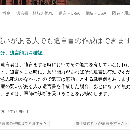
／料金
遺言書・相続の流れ
遺言－Q&A
相続－Q&A
図表／用
疑いがある人でも遺言書の作成はできま
受け、遺言能力を確認
遺言者は、遺言をする時においてその能力を有していなければ
ます。遺言をした時に、意思能力があればその遺言は有効です
で意思能力がなかったので遺言は無効」とする裁判例もありま
症の疑いがある人が遺言書を作成した場合、あとになって無効
で、まずは、医師の診断を受けることをお勧めします。
2017年5月9日
|
遺言書の作成はできますか？
成年被後見人が遺言をすること