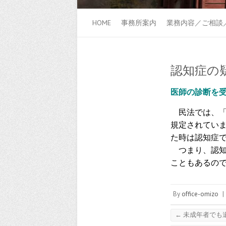
HOME
事務所案内
業務内容／ご相談
認知症の
医師の診断を
民法では、「
規定されてい
た時は認知症
つまり、認知
こともあるの
By
office-omizo
|
←
未成年者でも