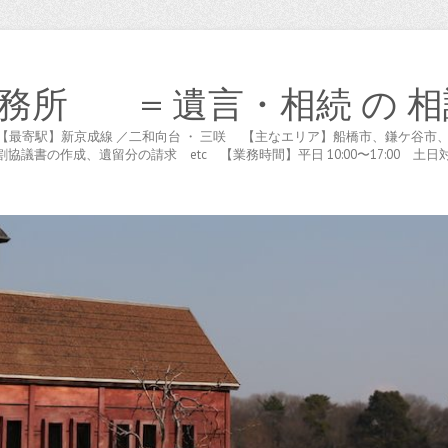
務所 = 遺言・相続 の 相
木が谷 【最寄駅】新京成線 ／二和向台 ・ 三咲 【主なエリア】船橋市、鎌ケ
書の作成、遺留分の請求 etc 【業務時間】平日 10:00〜17:00 土日