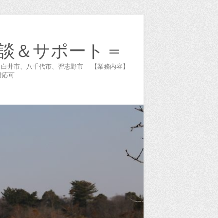
談＆サポート =
谷市、白井市、八千代市、習志野市 【業務内容】
対応可