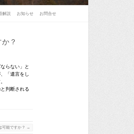
語解説
お知らせ
お問合せ
すか？
ならない」と
が、「遺言をし
す。
と判断される
は可能ですか？
→