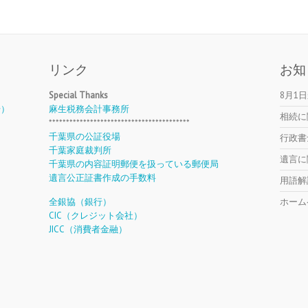
リンク
お知
Special Thanks
8月1
号）
麻生税務会計事務所
相続に
*****************************************
千葉県の公証役場
行政書
千葉家庭裁判所
遺言に
千葉県の内容証明郵便を扱っている郵便局
遺言公正証書作成の手数料
用語解
全銀協（銀行）
ホーム
CIC（クレジット会社）
JICC（消費者金融）