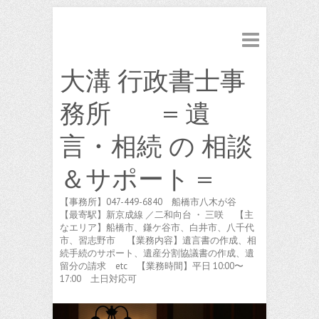
大溝 行政書士事
務所 = 遺
言・相続 の 相談
＆サポート =
【事務所】047-449-6840 船橋市八木が谷
【最寄駅】新京成線 ／二和向台 ・ 三咲 【主
なエリア】船橋市、鎌ケ谷市、白井市、八千代
市、習志野市 【業務内容】遺言書の作成、相
続手続のサポート、遺産分割協議書の作成、遺
留分の請求 etc 【業務時間】平日 10:00〜
17:00 土日対応可