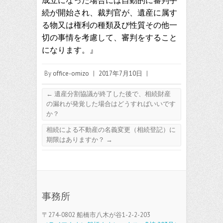
成立になった場合には自動的に審判手
続が開始され、裁判官が、遺産に属す
る物又は権利の種類及び性質その他一
切の事情を考慮して、審判をすること
になります。』
By
office-omizo
|
2017年7月10日
|
←
遺産分割協議が終了した後で、相続財産
の漏れが発覚した場合はどうすればいいです
か？
相続による不動産の名義変更（相続登記）に
期限はありますか？
→
事務所
〒274-0802 船橋市八木が谷1-2-2-203