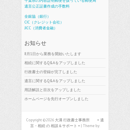
千葉県の内容証明郵便を扱っている郵便局
遺言公正証書作成の手数料
全銀協（銀行）
CIC（クレジット会社）
JICC（消費者金融）
お知らせ
8月1日から業務を開始いたします
相続に関するQ&Aをアップしました
行政書士の登録が完了しました
遺言に関するQ&Aをアップしました
用語解説と目次をアップしました
ホームページを先行オープンしました
Copyright ©2026
大溝 行政書士事務所 = 遺
言・相続 の 相談＆サポート =
| Theme by: