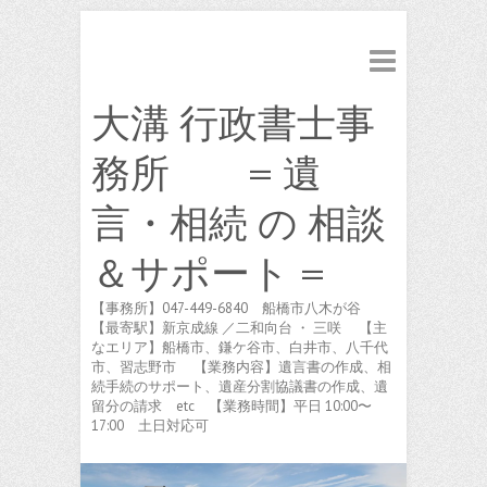
大溝 行政書士事
務所 = 遺
言・相続 の 相談
＆サポート =
【事務所】047-449-6840 船橋市八木が谷
【最寄駅】新京成線 ／二和向台 ・ 三咲 【主
なエリア】船橋市、鎌ケ谷市、白井市、八千代
市、習志野市 【業務内容】遺言書の作成、相
続手続のサポート、遺産分割協議書の作成、遺
留分の請求 etc 【業務時間】平日 10:00〜
17:00 土日対応可