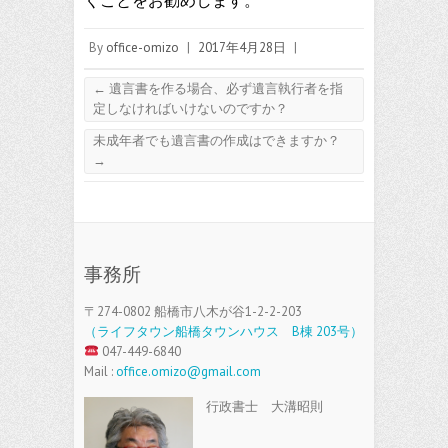
くことをお勧めします。
By
office-omizo
|
2017年4月28日
|
←
遺言書を作る場合、必ず遺言執行者を指
定しなければいけないのですか？
未成年者でも遺言書の作成はできますか？
→
事務所
〒274-0802 船橋市八木が谷1-2-2-203
（ライフタウン船橋タウンハウス B棟 203号）
047-449-6840
Mail :
office.omizo@gmail.com
行政書士 大溝昭則