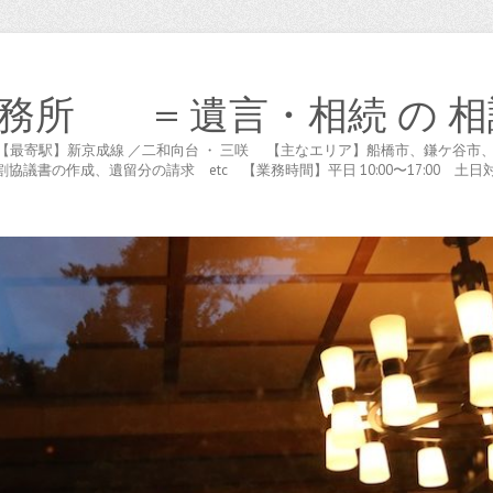
務所 = 遺言・相続 の 相
木が谷 【最寄駅】新京成線 ／二和向台 ・ 三咲 【主なエリア】船橋市、鎌ケ
書の作成、遺留分の請求 etc 【業務時間】平日 10:00〜17:00 土日