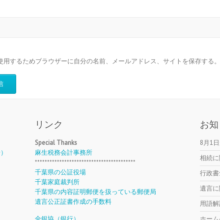
使用するためブラウザーに自分の名前、メールアドレス、サイトを保存する
リンク
お知
Special Thanks
8月1
号）
麻生税務会計事務所
相続に
*****************************************
千葉県の公証役場
行政書
千葉家庭裁判所
遺言に
千葉県の内容証明郵便を扱っている郵便局
遺言公正証書作成の手数料
用語解
全銀協（銀行）
ホーム