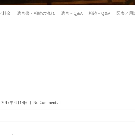
／料金
遺言書・相続の流れ
遺言－Q&A
相続－Q&A
図表／用
2017年4月14日
|
No Comments
|