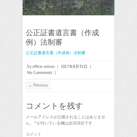
公正証書遺言書（作成
例）法制審
公正証書遺言書（作成例）法制審
By
office-omizo
|
2017年8月31日
|
No Comments
|
← Previous
コメントを残す
メールアドレスが公開されることはありませ
ん。
*
が付いている欄は必須項目です
コメント