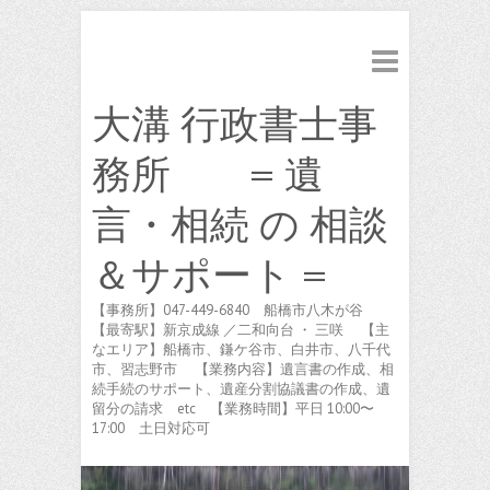
大溝 行政書士事
務所 = 遺
言・相続 の 相談
＆サポート =
【事務所】047-449-6840 船橋市八木が谷
【最寄駅】新京成線 ／二和向台 ・ 三咲 【主
なエリア】船橋市、鎌ケ谷市、白井市、八千代
市、習志野市 【業務内容】遺言書の作成、相
続手続のサポート、遺産分割協議書の作成、遺
留分の請求 etc 【業務時間】平日 10:00〜
17:00 土日対応可