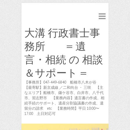
大溝 行政書士事
務所 = 遺
言・相続 の 相談
＆サポート =
【事務所】047-449-6840 船橋市八木が谷
【最寄駅】新京成線 ／二和向台 ・ 三咲 【主
なエリア】船橋市、鎌ケ谷市、白井市、八千代
市、習志野市 【業務内容】遺言書の作成、相
続手続のサポート、遺産分割協議書の作成、遺
留分の請求 etc 【業務時間】平日 10:00〜
17:00 土日対応可