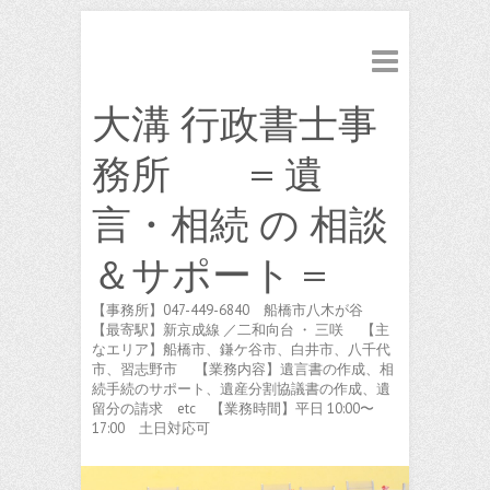
大溝 行政書士事
務所 = 遺
言・相続 の 相談
＆サポート =
【事務所】047-449-6840 船橋市八木が谷
【最寄駅】新京成線 ／二和向台 ・ 三咲 【主
なエリア】船橋市、鎌ケ谷市、白井市、八千代
市、習志野市 【業務内容】遺言書の作成、相
続手続のサポート、遺産分割協議書の作成、遺
留分の請求 etc 【業務時間】平日 10:00〜
17:00 土日対応可