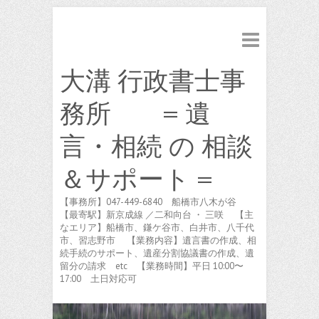
大溝 行政書士事
務所 = 遺
言・相続 の 相談
＆サポート =
【事務所】047-449-6840 船橋市八木が谷
【最寄駅】新京成線 ／二和向台 ・ 三咲 【主
なエリア】船橋市、鎌ケ谷市、白井市、八千代
市、習志野市 【業務内容】遺言書の作成、相
続手続のサポート、遺産分割協議書の作成、遺
留分の請求 etc 【業務時間】平日 10:00〜
17:00 土日対応可