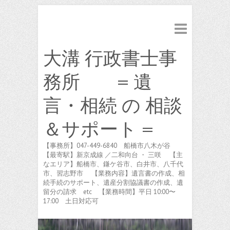
大溝 行政書士事
務所 = 遺
言・相続 の 相談
＆サポート =
【事務所】047-449-6840 船橋市八木が谷
【最寄駅】新京成線 ／二和向台 ・ 三咲 【主
なエリア】船橋市、鎌ケ谷市、白井市、八千代
市、習志野市 【業務内容】遺言書の作成、相
続手続のサポート、遺産分割協議書の作成、遺
留分の請求 etc 【業務時間】平日 10:00〜
17:00 土日対応可