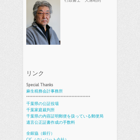
行政書士 大溝昭則
リンク
Special Thanks
麻生税務会計事務所
*****************************************
千葉県の公証役場
千葉家庭裁判所
千葉県の内容証明郵便を扱っている郵便局
遺言公正証書作成の手数料
全銀協（銀行）
CIC（クレジット会社）