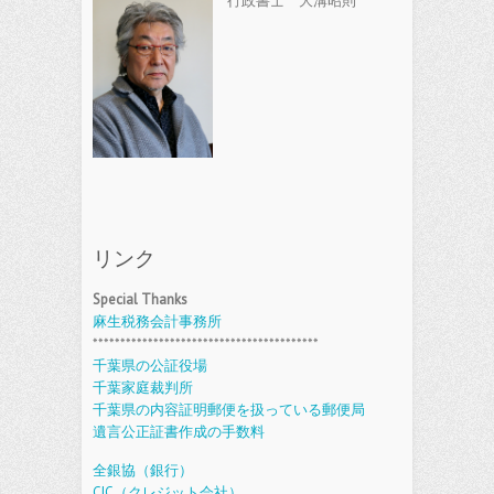
行政書士 大溝昭則
リンク
Special Thanks
麻生税務会計事務所
*****************************************
千葉県の公証役場
千葉家庭裁判所
千葉県の内容証明郵便を扱っている郵便局
遺言公正証書作成の手数料
全銀協（銀行）
CIC（クレジット会社）