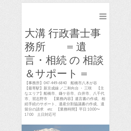
大溝 行政書士事
務所 = 遺
言・相続 の 相談
＆サポート =
【事務所】047-449-6840 船橋市八木が谷
【最寄駅】新京成線 ／二和向台 ・ 三咲 【主
なエリア】船橋市、鎌ケ谷市、白井市、八千代
市、習志野市 【業務内容】遺言書の作成、相
続手続のサポート、遺産分割協議書の作成、遺
留分の請求 etc 【業務時間】平日 10:00〜
17:00 土日対応可