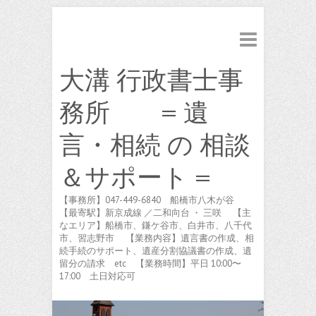
大溝 行政書士事
務所 = 遺
言・相続 の 相談
＆サポート =
【事務所】047-449-6840 船橋市八木が谷
【最寄駅】新京成線 ／二和向台 ・ 三咲 【主
なエリア】船橋市、鎌ケ谷市、白井市、八千代
市、習志野市 【業務内容】遺言書の作成、相
続手続のサポート、遺産分割協議書の作成、遺
留分の請求 etc 【業務時間】平日 10:00〜
17:00 土日対応可