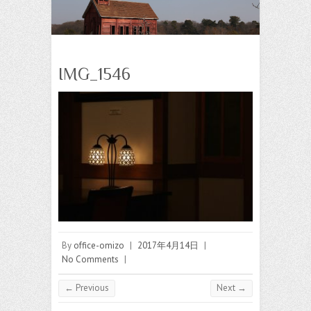
IMG_1546
By
office-omizo
|
2017年4月14日
|
No Comments
|
← Previous
Next →