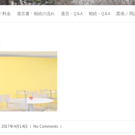
／料金
遺言書・相続の流れ
遺言－Q&A
相続－Q&A
図表／用
0
2017年4月14日
|
No Comments
|