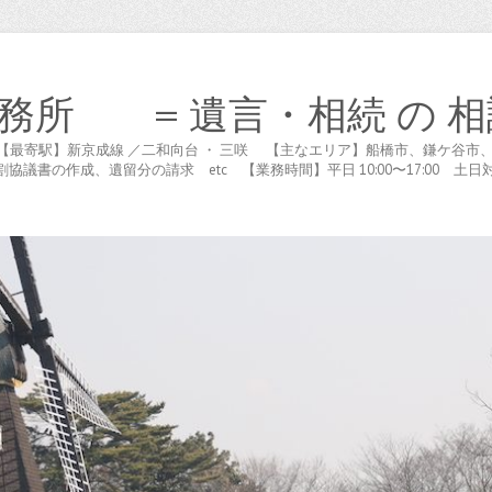
務所 = 遺言・相続 の 相
木が谷 【最寄駅】新京成線 ／二和向台 ・ 三咲 【主なエリア】船橋市、鎌ケ
書の作成、遺留分の請求 etc 【業務時間】平日 10:00〜17:00 土日