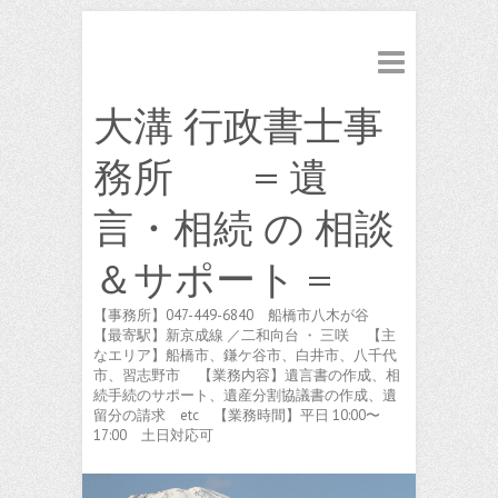
大溝 行政書士事
務所 = 遺
言・相続 の 相談
＆サポート =
【事務所】047-449-6840 船橋市八木が谷
【最寄駅】新京成線 ／二和向台 ・ 三咲 【主
なエリア】船橋市、鎌ケ谷市、白井市、八千代
市、習志野市 【業務内容】遺言書の作成、相
続手続のサポート、遺産分割協議書の作成、遺
留分の請求 etc 【業務時間】平日 10:00〜
17:00 土日対応可