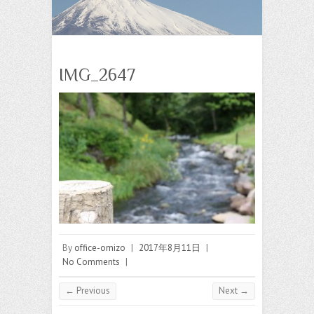
IMG_2647
By
office-omizo
|
2017年8月11日
|
No Comments
|
← Previous
Next →